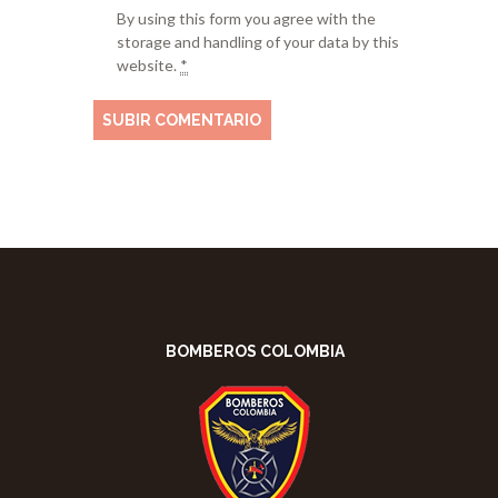
By using this form you agree with the
storage and handling of your data by this
website.
*
BOMBEROS COLOMBIA