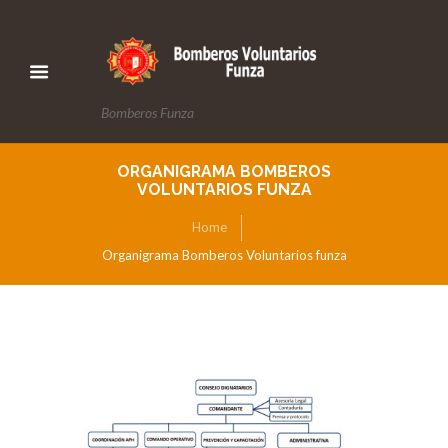
Bomberos Funza
ORGANIGRAMA BOMBEROS
VOLUNTARIOS FUNZA
Home
Organigrama Bomberos Voluntarios funza