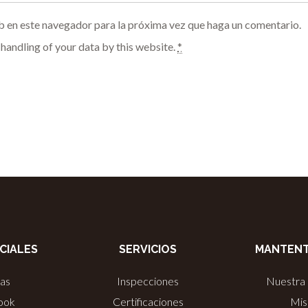
b en este navegador para la próxima vez que haga un comentario.
 handling of your data by this website.
*
CIALES
SERVICIOS
MANTENT
ias
Inspecciones
Nuestra 
ook
Certificaciones
Mis