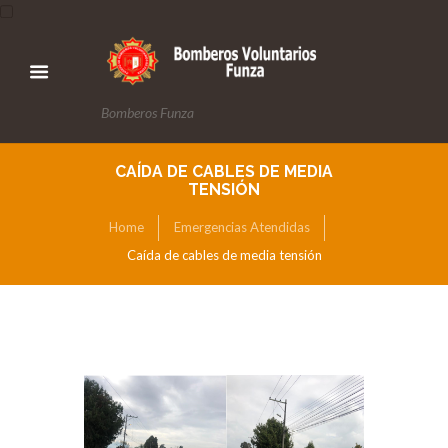
Bomberos Funza
CAÍDA DE CABLES DE MEDIA
TENSIÓN
Home
Emergencias Atendidas
Caída de cables de media tensión