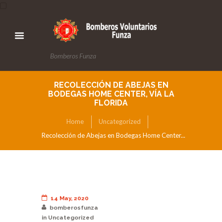
Bomberos Funza
RECOLECCIÓN DE ABEJAS EN
BODEGAS HOME CENTER, VÍA LA
FLORIDA
Home
Uncategorized
Recolección de Abejas en Bodegas Home Center...
14 May, 2020
bomberosfunza
in
Uncategorized