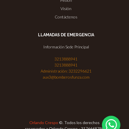
Misión
Visión
Contáctenos
LLAMADAS DE EMERGENCIA
Información Sede Principal
3213888941
3213888941
Administración: 3232296621
aux3@bomberosfunza.com
Orlando Crespo
©. Todos los derechos
reservados a Orlando Crespo - 3176668799