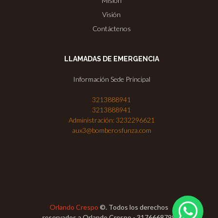
Misión
Visión
Contáctenos
LLAMADAS DE EMERGENCIA
Información Sede Principal
3213888941
3213888941
Administración: 3232296621
aux3@bomberosfunza.com
Orlando Crespo
©. Todos los derechos
reservados a Orlando Crespo - 3176668799