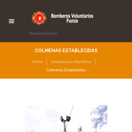
Bomberos Funza
COLMENAS ESTABLECIDAS
Home
Emergencias Atendidas
Colmenas Establecidas