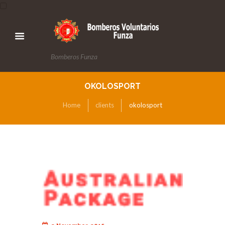
Bomberos Funza
OKOLOSPORT
Home
clients
okolosport