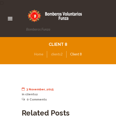
Bomberos Funza
CLIENT 8
Home
clients2
Client 8
3 November, 2015
in
clients2
0
Comments
Related Posts