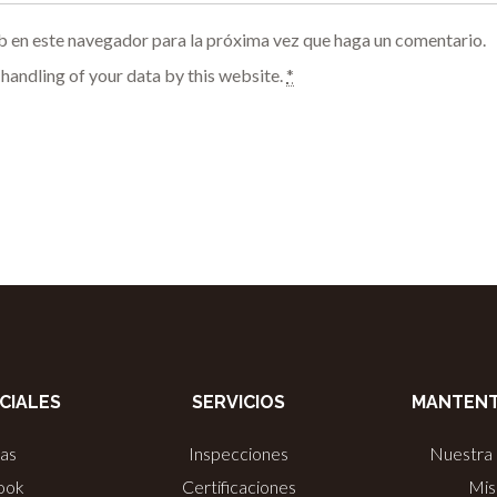
b en este navegador para la próxima vez que haga un comentario.
 handling of your data by this website.
*
CIALES
SERVICIOS
MANTENT
ias
Inspecciones
Nuestra 
ook
Certificaciones
Mis