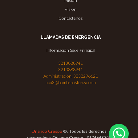
Misión
Visión
Contáctenos
LLAMADAS DE EMERGENCIA
Información Sede Principal
3213888941
3213888941
Administración: 3232296621
aux3@bomberosfunza.com
Orlando Crespo
©. Todos los derechos
reservados a Orlando Crespo - 3176668799