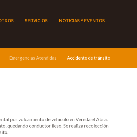
OTROS
SERVICIOS
NOTICIAS Y EVENTOS
Emergencias Atendidas
Accidente de tránsito
tal por volcamiento de vehículo en Vereda el Abra.
ento, quedando conductor ileso. Se realiza recolección
sito.