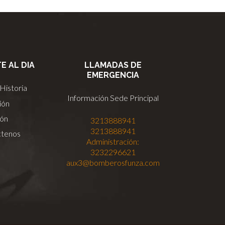
E AL DIA
LLAMADAS DE
EMERGENCIA
Historia
Información Sede Principal
ión
ión
3213888941
3213888941
ctenos
Administración:
3232296621
aux3@bomberosfunza.com