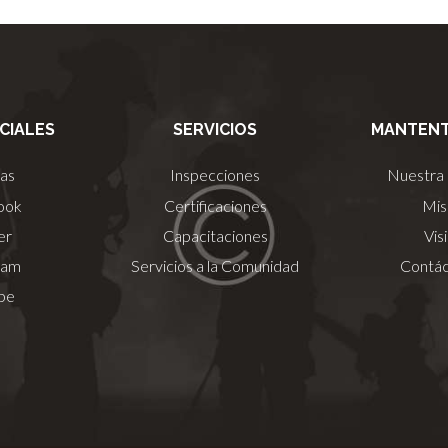
CIALES
SERVICIOS
MANTENT
ias
Inspecciones
Nuestra 
ook
Certificaciones
Mis
er
Capacitaciones
Vis
ram
Servicios a la Comunidad
Contá
be